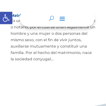
Abrir barra de herramientas
Matrimonio Civil
Es un contrato solemne celebrado ante juez
o notario, por el cual se unen legalmente un
hombre y una mujer o dos personas del
mismo sexo, con el fin de vivir juntos,
auxiliarse mutuamente y constituir una
familia. Por el hecho del matrimonio, nace
la sociedad conyugal...