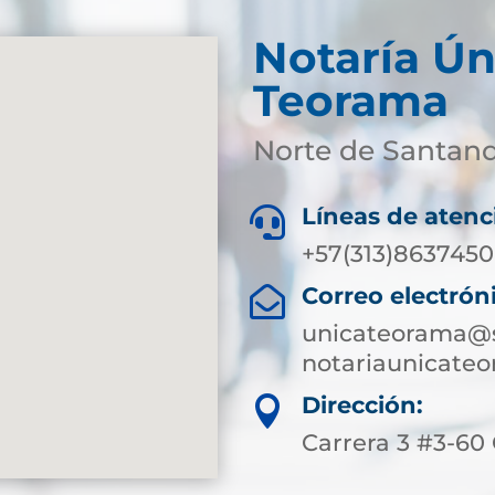
Notaría Ún
Teorama
Norte de Santan
Líneas de atenc

+57(313)8637450
Correo electrón

unicateorama@s
notariaunicate
Dirección:

Carrera 3 #3-60