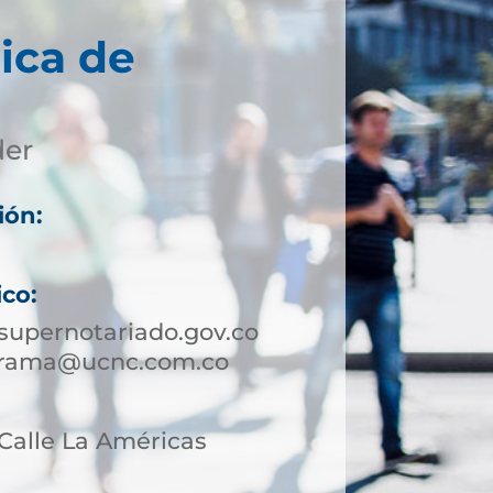
ica de
der
ión:
ico:
upernotariado.gov.co
orama@ucnc.com.co
 Calle La Américas