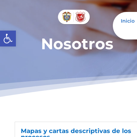
Inicio
Abrir barra de herramientas
Nosotros
Mapas y cartas descriptivas de los
procesos