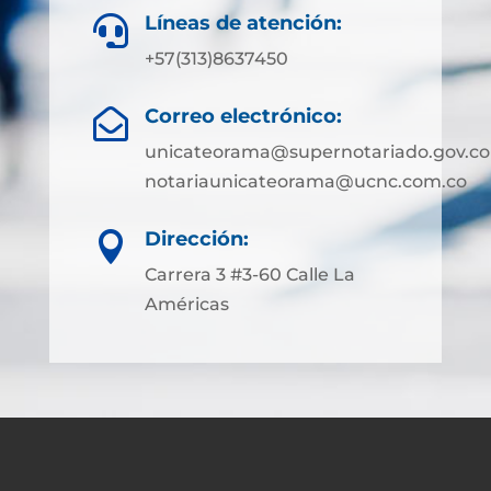
Líneas de atención:

+57(313)8637450
Correo electrónico:

unicateorama@supernotariado.gov.co
notariaunicateorama@ucnc.com.co
Dirección:

Carrera 3 #3-60 Calle La
Américas