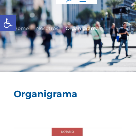
Abrir barra de herramientas
Home
Nosotros
Organigrama
9
9
Organigrama