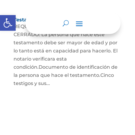
Abrir barra de herramientas
Testamento Cerrado
REQUISITOS PARA EL TESTAMENTO
CERRADO: La persona que hace este
testamento debe ser mayor de edad y por
lo tanto está en capacidad para hacerlo. El
notario verificara esta
condición.Documento de identificación de
la persona que hace el testamento.Cinco
testigos y sus...