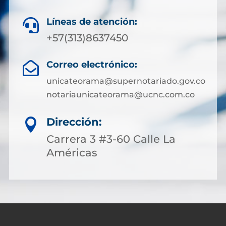
Líneas de atención:

+57(313)8637450
Correo electrónico:

unicateorama@supernotariado.gov.co
notariaunicateorama@ucnc.com.co
Dirección:

Carrera 3 #3-60 Calle La
Américas