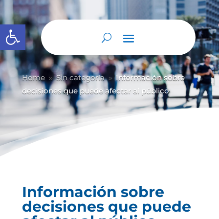
Abrir barra de herramientas
Home
Sin categoría
Información sobre
9
9
decisiones que puede afectar al público
Información sobre
decisiones que puede