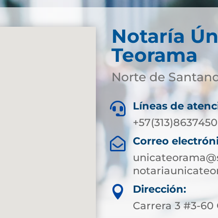
Notaría Ún
Teorama
Norte de Santan
Líneas de atenc

+57(313)8637450
Correo electrón

unicateorama@s
notariaunicate
Dirección:

Carrera 3 #3-60