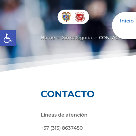
Inicio
Abrir barra de herramientas
Home
Sin categoría
CONTACTO
9
9
CONTACTO
Líneas de atención:
+57 (313) 8637450