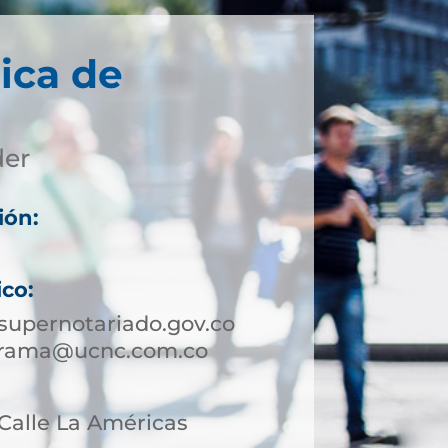
ica de
der
ión:
ico:
upernotariado.gov.co
orama@ucnc.com.co
 Calle La Américas