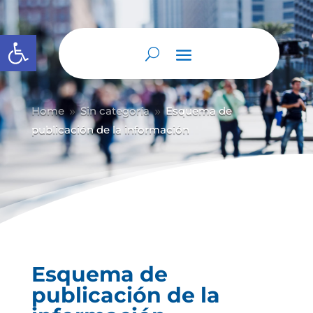
Abrir barra de herramientas
Home
Sin categoría
Esquema de
9
9
publicación de la información
Esquema de
publicación de la