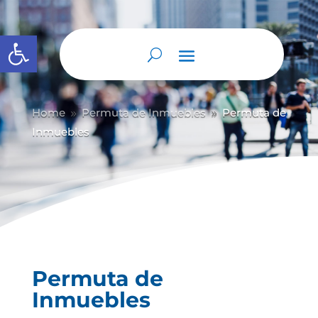
Abrir barra de herramientas
Home
Permuta de Inmuebles
Permuta de
9
9
Inmuebles
Permuta de
Inmuebles